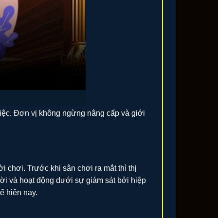
iệc. Đơn vị không ngừng nâng cấp và giới
 chơi. Trước khi sân chơi ra mắt thì thị
đời và hoạt động dưới sự giám sát bởi hiệp
tế hiện nay.