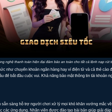
ng nghệ thanh toán hiện đại đảm bảo an toàn cho tất cả lệnh nạp rút t
c như chuyển khoản ngân hàng hay ví điện tử và cả thẻ cào đi
âu để bắt đầu cuộc vui. Khả năng bảo mật thông tin tài khoản
 sẵn sàng hỗ trợ người chơi xử lý mọi khó khăn vướng mắc v
ặc các ứng dụng. Nhân viên được đào tạo bài bản giúp giải đá