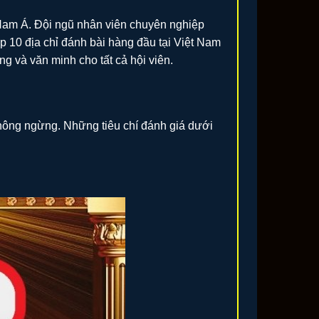
 Nam Á. Đội ngũ nhân viên chuyên nghiệp
p 10 địa chỉ đánh bài hàng đầu tại Việt Nam
g và văn minh cho tất cả hội viên.
hông ngừng. Những tiêu chí đánh giá dưới