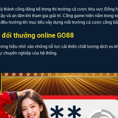
 và thành công đáng kể trong thị trường cá cược khu vực Đông
y và an tâm khi tham gia giải trí. Cổng game hiện nằm trong to
 đều hướng tới mục tiêu xây dựng môi trường cá cược công bằn
g đổi thưởng online GO88
ơng hiệu nhờ vào những nỗ lực cải thiện chất lượng dịch vụ k
sự chuyên nghiệp của hệ thống.