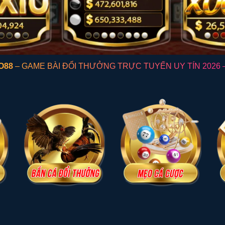
O88
– GAME BÀI ĐỔI THƯỞNG TRỰC TUYẾN UY TÍN 2026 