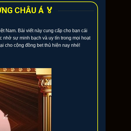
ỜNG CHÂU Á 🏅
iệt Nam. Bài viết này cung cấp cho bạn cái
c nhờ sự minh bạch và uy tín trong mọi hoạt
i cho cộng đồng bet thủ hiện nay nhé!