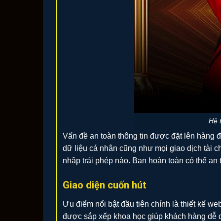
Hệ 
Vấn đề an toàn thông tin được đặt lên hàng đ
dữ liệu cá nhân cũng như mọi giao dịch tài c
nhập trái phép nào. Bạn hoàn toàn có thể an t
Giao diện cuốn hút
Ưu điểm nổi bật đầu tiên chính là thiết kế w
được sắp xếp khoa học giúp khách hàng dễ d