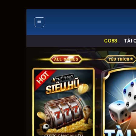
Bỏ
qua
nội
dung
GO88
TẢI 